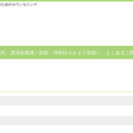
のためのカウンセリング
案内
講演会開催／依頼
仲村ゆりかより皆様へ
よくあるご